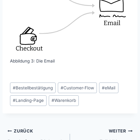
Abbildung 3: Die Email
Schlagworte:
#
Bestellbestätigung
#
Customer-Flow
#
eMail
#
Landing-Page
#
Warenkorb
Beitragsnavigation
ZURÜCK
WEITER