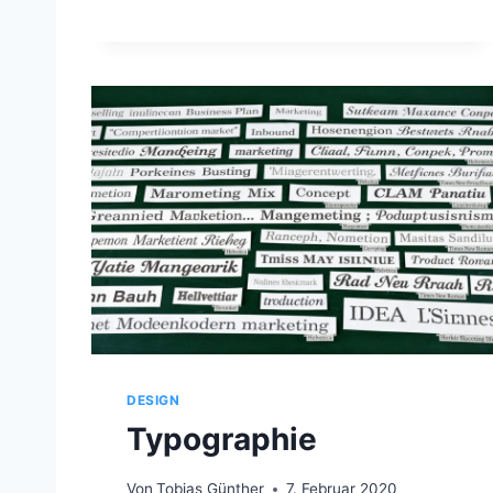
W
O
R
S
T
P
R
A
C
T
I
C
E
S
DESIGN
Typographie
Von
Tobias Günther
7. Februar 2020