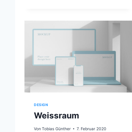
Y
P
O
G
R
A
P
H
I
E
DESIGN
Weissraum
Von
Tobias Günther
7. Februar 2020