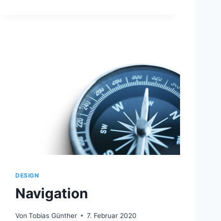
E
L
L
E
H
I
E
R
A
R
C
H
I
E
DESIGN
Navigation
Von
Tobias Günther
7. Februar 2020