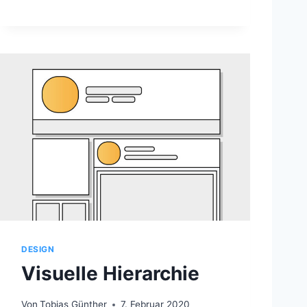
A
R
B
E
N
DESIGN
Visuelle Hierarchie
Von
Tobias Günther
7. Februar 2020