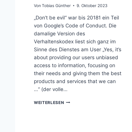
Von
Tobias Günther
9. Oktober 2023
„Don’t be evil“ war bis 20181 ein Teil
von Google’s Code of Conduct. Die
damalige Version des
Verhaltenskodex liest sich ganz im
Sinne des Dienstes am User „Yes, it’s
about providing our users unbiased
access to information, focusing on
their needs and giving them the best
products and services that we can
…“ (der volle…
E
WEITERLESEN
V
I
L
U
X