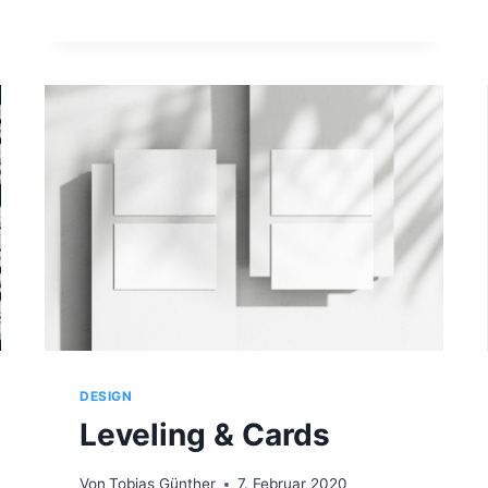
N
S
&
P
A
D
D
I
N
G
S
DESIGN
Leveling & Cards
Von
Tobias Günther
7. Februar 2020