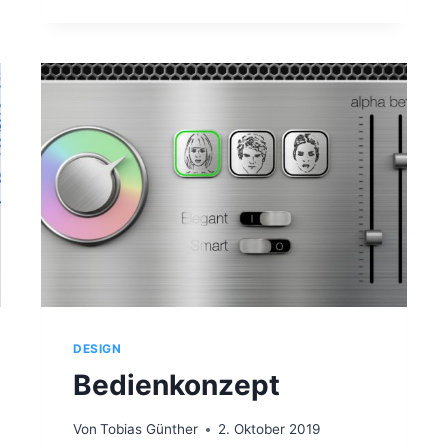
I
D
R
A
S
T
E
R
DESIGN
Bedienkonzept
Von
Tobias Günther
2. Oktober 2019