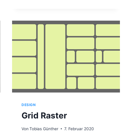
L
I
N
G
&
C
A
R
D
S
DESIGN
Grid Raster
Von
Tobias Günther
7. Februar 2020