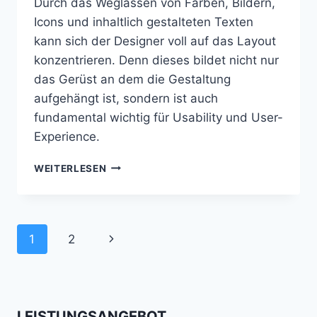
Durch das Weglassen von Farben, Bildern,
Icons und inhaltlich gestalteten Texten
kann sich der Designer voll auf das Layout
konzentrieren. Denn dieses bildet nicht nur
das Gerüst an dem die Gestaltung
aufgehängt ist, sondern ist auch
fundamental wichtig für Usability und User-
Experience.
FRONTEND-
WEITERLESEN
LAYOUT
Seitennavigation
Nächste
1
2
Seite
LEISTUNGSANGEBOT