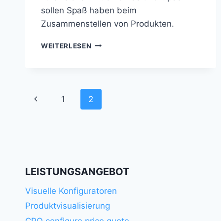
sollen Spaß haben beim
Zusammenstellen von Produkten.
BEDIENKONZEPT
WEITERLESEN
Seitennavigation
Vorherige
1
2
Seite
LEISTUNGSANGEBOT
Visuelle Konfiguratoren
Produktvisualisierung